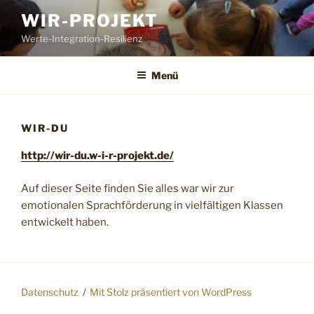
Zum
WIR-PROJEKT
Inhalt
Werte-Integration-Resilienz
springen
Menü
WIR-DU
http://wir-du.w-i-r-projekt.de/
Auf dieser Seite finden Sie alles war wir zur
emotionalen Sprachförderung in vielfältigen Klassen
entwickelt haben.
Datenschutz
Mit Stolz präsentiert von WordPress