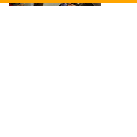
Seit 2015 gibt es das WIR-Du-Projekt, eine
Entwicklung für Willkommens- oder
Deutschlernklassen, mit einem Handbuch und
zugänglichen Unterlagen.
Hier geht es zum WIR-DU-Projekt
Im April 2025 beginnt eine neue Fortbildung für
Lehrkräfte, JAS und Schulsozialarbeiter*innen in
Nürnberg.
Siehe Flyer
Das
WIR-KiTa
kann als Fortbildung für
Kindertagesstätten angefragt werden.
Der Flyer dafür.