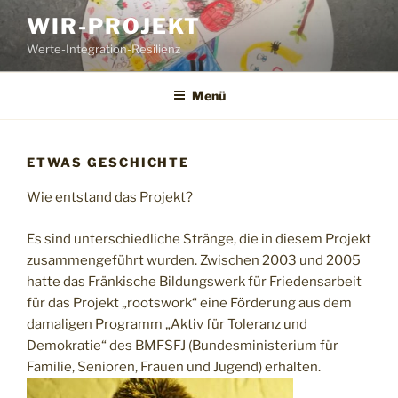
Zum
WIR-PROJEKT
Inhalt
Werte-Integration-Resilienz
springen
Menü
ETWAS GESCHICHTE
Wie entstand das Projekt?
Es sind unterschiedliche Stränge, die in diesem Projekt
zusammengeführt wurden. Zwischen 2003 und 2005
hatte das Fränkische Bildungswerk für Friedensarbeit
für das Projekt „rootswork“ eine Förderung aus dem
damaligen Programm „Aktiv für Toleranz und
Demokratie“ des BMFSFJ (Bundesministerium für
Familie, Senioren, Frauen und Jugend) erhalten.